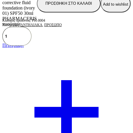
corrective fluid
ΠΡΟΣΘΗΚΗ ΣΤΟ ΚΑΛΑΘΙ
Add to wishlist
foundation (ivory
01) SPF50 30ml
PHARMACERIS
PH-0004
ποσότητα
Κατηγορίες:
ΑΝΤΗΛΙΑΚΑ
,
ΠΡΟΣΩΠΟ
SHARE
Περιγραφή