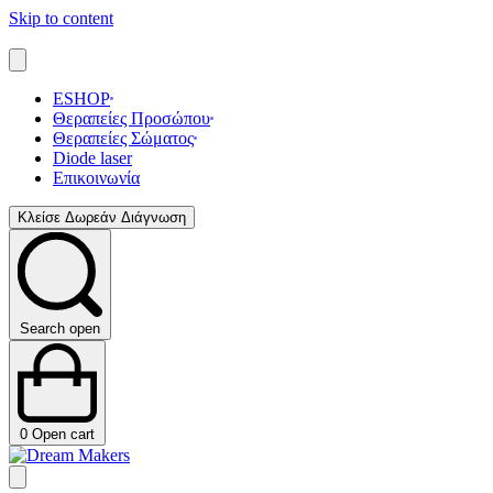
Skip to content
ESHOP
Θεραπείες Προσώπου
Θεραπείες Σώματος
Diode laser
Επικοινωνία
Κλείσε Δωρεάν Διάγνωση
Search open
0
Open cart