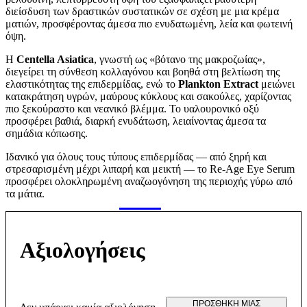
διείσδυση των δραστικών συστατικών σε σχέση με μια κρέμα
ματιών, προσφέροντας άμεσα πιο ενυδατωμένη, λεία και φωτεινή
όψη.
Η
Centella Asiatica
, γνωστή ως «βότανο της μακροζωίας»,
διεγείρει τη σύνθεση κολλαγόνου και βοηθά στη βελτίωση της
ελαστικότητας της επιδερμίδας, ενώ το
Plankton Extract
μειώνει
κατακράτηση υγρών, μαύρους κύκλους και σακούλες, χαρίζοντας
πιο ξεκούραστο και νεανικό βλέμμα. Το υαλουρονικό οξύ
προσφέρει βαθιά, διαρκή ενυδάτωση, λειαίνοντας άμεσα τα
σημάδια κόπωσης.
Ιδανικό για όλους τους τύπους επιδερμίδας — από ξηρή και
στρεσαρισμένη μέχρι λιπαρή και μεικτή — το Re-Age Eye Serum
προσφέρει ολοκληρωμένη αναζωογόνηση της περιοχής γύρω από
τα μάτια.
Αξιολογήσεις
ΠΡΟΣΘΉΚΗ ΜΊΑΣ