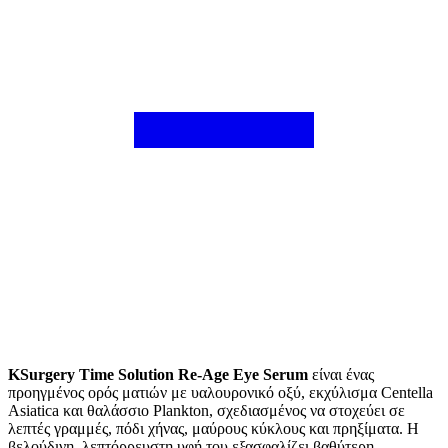
KSurgery Time Solution Re-Age Eye Serum
είναι ένας
προηγμένος ορός ματιών με υαλουρονικό οξύ, εκχύλισμα Centella
Asiatica και θαλάσσιο Plankton, σχεδιασμένος να στοχεύει σε
λεπτές γραμμές, πόδι χήνας, μαύρους κύκλους και πρηξίματα. Η
βελούδινη, λεπτόρρευστη υφή του εξασφαλίζει βαθύτερη