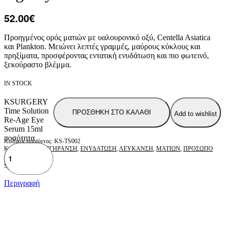
52.00
€
Προηγμένος ορός ματιών με υαλουρονικό οξύ, Centella Asiatica
και Plankton. Μειώνει λεπτές γραμμές, μαύρους κύκλους και
πρηξίματα, προσφέροντας εντατική ενυδάτωση και πιο φωτεινό,
ξεκούραστο βλέμμα.
IN STOCK
KSURGERY
Time Solution
ΠΡΟΣΘΗΚΗ ΣΤΟ ΚΑΛΑΘΙ
Add to wishlist
Re-Age Eye
Serum 15ml
ποσότητα
KS-TS002
Κατηγορίες:
ΑΝΤΙΓΗΡΑΝΣΗ
,
ΕΝΥΔΑΤΩΣΗ
,
ΛΕΥΚΑΝΣΗ
,
ΜΑΤΙΩΝ
,
ΠΡΟΣΩΠΟ
SHARE
Περιγραφή