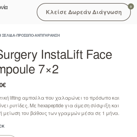
νία
0
Κλείσε Δωρεάν Διάγνωση
Ή ΣΕΛΊΔΑ
›
ΠΡΟΣΩΠΟ
›
ΑΝΤΙΓΗΡΑΝΣΗ
urgery InstaLift Face
mpoule 7×2
0
€
τική lifting αμπούλα που χαλαρώνει το πρόσωπο και
νει ρυτίδες. Με hexapeptide για άμεση σύσφιξη και
ή μείωση του βάθους των γραμμών μέσα σε 1 μήνα.
OCK