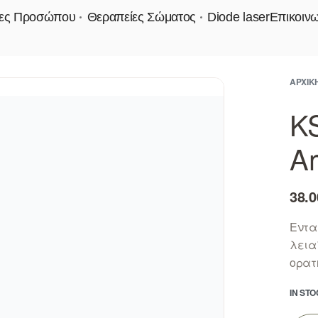
ίες Προσώπου
Θεραπείες Σώματος
Diode laser
Επικοινω
ΑΡΧΙΚ
KS
A
38.0
Εντα
λειαί
ορατ
IN ST