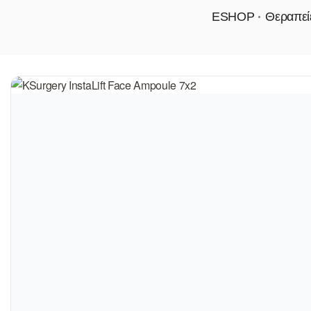
ESHOP
Θεραπε