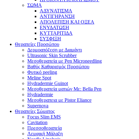
ΣΩΜΑ
ΑΔΥΝΑΤΙΣΜΑ
ΑΝΤΙΓΗΡΑΝΣΗ
ΑΠΟΛΕΠΙΣΗ ΚΑΙ ΟΞΕΑ
ΕΝΥΔΑΤΩΣΗ
ΚΥΤΤΑΡΙΤΙΔΑ
ΣΥΣΦΙΞΗ
Θεραπείες Προσώπου
Δερμοαπόξεση με Διαμάντι
Ultrasonic Skin Scrubber
Μεσοθεραπεία με Pen Microneedling
Βαθύς Καθαρισμός Προσώπου
Φυτικό peeling
Meline Spot
Hydradermie Guinot
Μεσοθεραπεία ματιών Με: Bella Pen
Hydradermie
Μεσοθεραπεια με Pistor Eliance
Supernova
Θεραπείες Σώματος
Focus Slim EMS
Cavitation
Πρεσσοθεραπεία
Λεμφική Μάλαξη