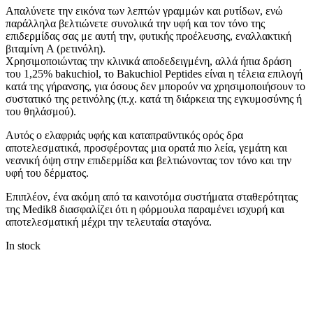
Απαλύνετε την εικόνα των λεπτών γραμμών και ρυτίδων, ενώ
παράλληλα βελτιώνετε συνολικά την υφή και τον τόνο της
επιδερμίδας σας με αυτή την, φυτικής προέλευσης, εναλλακτική
βιταμίνη A (ρετινόλη).
Χρησιμοποιώντας την κλινικά αποδεδειγμένη, αλλά ήπια δράση
του 1,25% bakuchiol, το Bakuchiol Peptides είναι η τέλεια επιλογή
κατά της γήρανσης, για όσους δεν μπορούν να χρησιμοποιήσουν το
συστατικό της ρετινόλης (π.χ. κατά τη διάρκεια της εγκυμοσύνης ή
του θηλάσμού).
Αυτός ο ελαφριάς υφής και καταπραϋντικός ορός δρα
αποτελεσματικά, προσφέροντας μια ορατά πιο λεία, γεμάτη και
νεανική όψη στην επιδερμίδα και βελτιώνοντας τον τόνο και την
υφή του δέρματος.
Επιπλέον, ένα ακόμη από τα καινοτόμα συστήματα σταθερότητας
της Medik8 διασφαλίζει ότι η φόρμουλα παραμένει ισχυρή και
αποτελεσματική μέχρι την τελευταία σταγόνα.
In stock