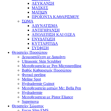
ΛΕΥΚΑΝΣΗ
ΜΑΣΚΕΣ
ΜΑΤΙΩΝ
ΠΡΟΪΟΝΤΑ ΚΑΘΑΡΙΣΜΟΥ
ΣΩΜΑ
ΑΔΥΝΑΤΙΣΜΑ
ΑΝΤΙΓΗΡΑΝΣΗ
ΑΠΟΛΕΠΙΣΗ ΚΑΙ ΟΞΕΑ
ΕΝΥΔΑΤΩΣΗ
ΚΥΤΤΑΡΙΤΙΔΑ
ΣΥΣΦΙΞΗ
Θεραπείες Προσώπου
Δερμοαπόξεση με Διαμάντι
Ultrasonic Skin Scrubber
Μεσοθεραπεία με Pen Microneedling
Βαθύς Καθαρισμός Προσώπου
Φυτικό peeling
Meline Spot
Hydradermie Guinot
Μεσοθεραπεία ματιών Με: Bella Pen
Hydradermie
Μεσοθεραπεια με Pistor Eliance
Supernova
Θεραπείες Σώματος
Focus Slim EMS