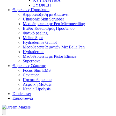
ΚΥΤΤΑΡΙΤΙΔΑ
ΣΥΣΦΙΞΗ
Θεραπείες Προσώπου
Δερμοαπόξεση με Διαμάντι
Ultrasonic Skin Scrubber
Μεσοθεραπεία με Pen Microneedling
Βαθύς Καθαρισμός Προσώπου
Φυτικό peeling
Meline Spot
Hydradermie Guinot
Μεσοθεραπεία ματιών Με: Bella Pen
Hydradermie
Μεσοθεραπεια με Pistor Eliance
Supernova
Θεραπείες Σώματος
Focus Slim EMS
Cavitation
Πρεσσοθεραπεία
Λεμφική Μάλαξη
Needle Lipolysis
Diode laser
Επικοινωνία