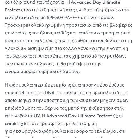
και όλα αυτά ταυτόχρονα. Η Advanced Day Ultimate
Protect είναι η καθημερινή σας ενυδατική κρέμα και το
αντηλιακό σας με SPF 50+ PA++++ σε ένα προϊόν.
Προσφέρει ολοκληρωμένη προστασία από τις βλαβερές
επιδράσεις του ήλιου, καθώς και από την ατμοσφαιρική
ρύπανση, το μπλε φως, την υπέρυθρη ακτινοβολία και τη
γλυκοζυλίωση (βλάβη στο κολλαγόνο και την ελαστίνη
του δέρματος). Αποτρέπει το σχηματισμό των ρυτίδων,
των σκούρων κηλίδων, τη θαμπή όψη και την
ανομοιόμορφη υφή του δέρματος.
Η φόρμουλα περιέχει επίσης ένα προηγμένο ένζυμο
επιδιόρθωσης του DNA, που ονομάζεται φωτολυάση, το
οποίο βοηθά στην υποστήριξη των φυσικών μηχανισμών
επιδιόρθωσης του δέρματος μετά την έκθεση του στην
ακτινοβολία UV. Η Advanced Day Ultimate Protect έχει
αποδειχθεί ότι προσφέρει μη λιπαρή, μη
φαγεσωρογόνο φόρμουλα και αόρατο τελείωμα, σε